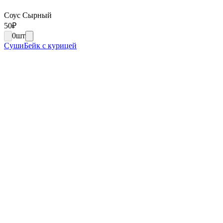
Соус Сырный
50
₽
0
шт
СушиБейк с курицей