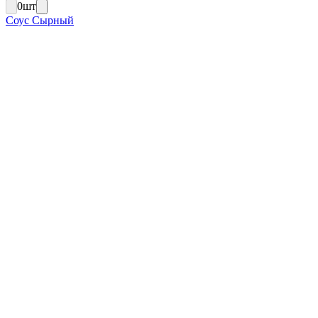
0
шт
Соус Сырный