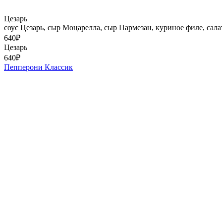
Цезарь
соус Цезарь, сыр Моцарелла, сыр Пармезан, куриное филе, сала
640
₽
Цезарь
640
₽
Пепперони Классик