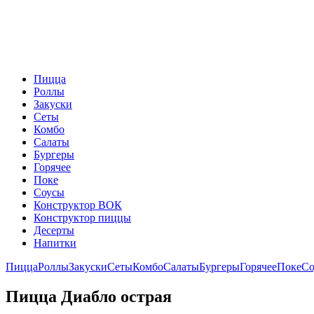
Пицца
Роллы
Закуски
Сеты
Комбо
Салаты
Бургеры
Горячее
Поке
Соусы
Конструктор ВОК
Конструктор пиццы
Десерты
Напитки
Пицца
Роллы
Закуски
Сеты
Комбо
Салаты
Бургеры
Горячее
Поке
Со
Пицца Диабло острая