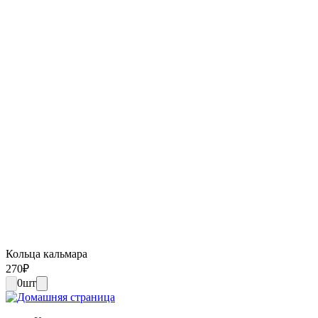
Кольца кальмара
270
₽
0
шт