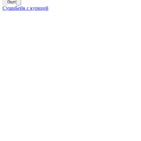
0
шт
СушиБейк с курицей